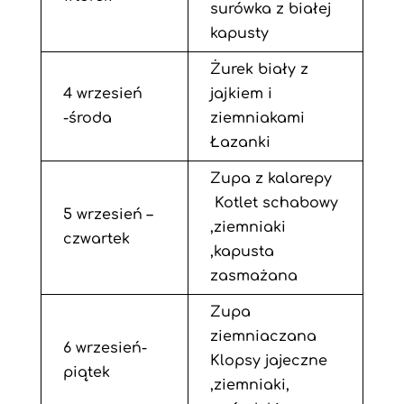
surówka z białej
kapusty
Żurek biały z
4 wrzesień
jajkiem i
-środa
ziemniakami
Łazanki
Zupa z kalarepy
Kotlet schabowy
5 wrzesień –
,ziemniaki
czwartek
,kapusta
zasmażana
Zupa
ziemniaczana
6 wrzesień-
Klopsy jajeczne
piątek
,ziemniaki,