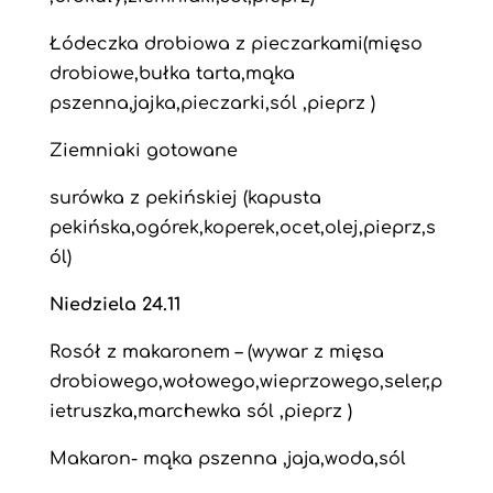
Łódeczka drobiowa z pieczarkami(mięso
drobiowe,bułka tarta,mąka
pszenna,jajka,pieczarki,sól ,pieprz )
Ziemniaki gotowane
surówka z pekińskiej (kapusta
pekińska,ogórek,koperek,ocet,olej,pieprz,s
ól)
Niedziela 24.11
Rosół z makaronem – (wywar z mięsa
drobiowego,wołowego,wieprzowego,seler,p
ietruszka,marchewka sól ,pieprz )
Makaron- mąka pszenna ,jaja,woda,sól