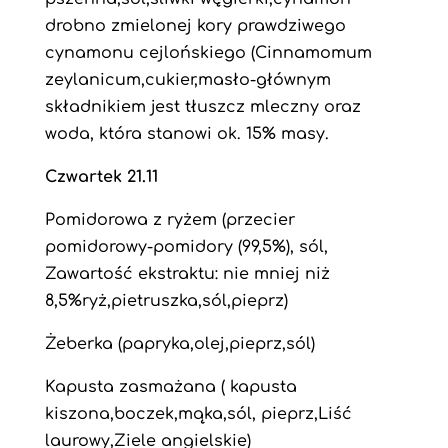
drobno zmielonej kory prawdziwego
cynamonu cejlońskiego (Cinnamomum
zeylanicum,cukier,masło-głównym
składnikiem jest tłuszcz mleczny oraz
woda, która stanowi ok. 15% masy.
Czwartek 21.11
Pomidorowa z ryżem (przecier
pomidorowy-pomidory (99,5%), sól,
Zawartość ekstraktu: nie mniej niż
8,5%ryż,pietruszka,sól,pieprz)
Żeberka (papryka,olej,pieprz,sól)
Kapusta zasmażana ( kapusta
kiszona,boczek,mąka,sól, pieprz,Liść
laurowy,Ziele angielskie)