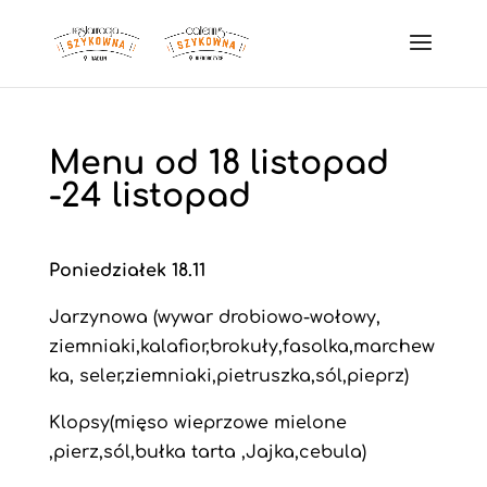
Menu od 18 listopad
-24 listopad
Poniedziałek 18.11
Jarzynowa (wywar drobiowo-wołowy,
ziemniaki,kalafior,brokuły,fasolka,marchew
ka, seler,ziemniaki,pietruszka,sól,pieprz)
Klopsy(mięso wieprzowe mielone
,pierz,sól,bułka tarta ,Jajka,cebula)