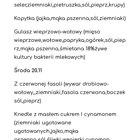
seler,ziemniaki,pietruszka,sól,pieprz,krupy)
Kopytka (jajka,mąka pszenna,sól,ziemniaki)
Gulasz wieprzowo-wołowy (mięso
wieprzowe,wołowe,papryka,ogórek,sól,piep
rz,mąka pszenna,śmietana 18%żywe
kultury bakterii mlekowych)
Środa 20.11
Z czerwonej fasoli (wywar drobiowo-
wołowy,,ziemniaki,fasola czerwona,boczek
sól,pieprz)
Knedle z masłem cukrem I cynamonem
(ziemniaki ugotowane
ugotowanych,jajko,mąka
pszenna,sól,śliwki węgierki,cynamon