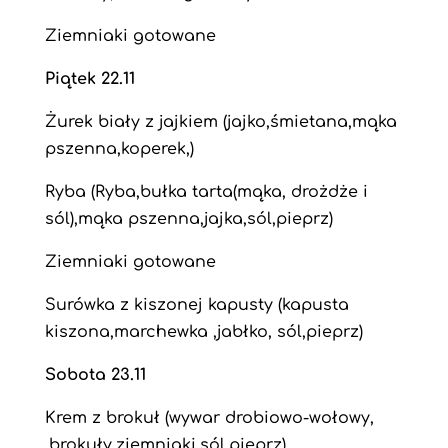
Ziemniaki gotowane
Piątek 22.11
Żurek biały z jajkiem (jajko,śmietana,mąka
pszenna,koperek,)
Ryba (Ryba,bułka tarta(mąka, drożdże i
sól),mąka pszenna,jajka,sól,pieprz)
Ziemniaki gotowane
Surówka z kiszonej kapusty (kapusta
kiszona,marchewka ,jabłko, sól,pieprz)
Sobota 23.11
Krem z brokuł (wywar drobiowo-wołowy,
,brokuły,ziemniaki,sól,pieprz)