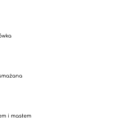
rówka
zasmażana
iem i masłem